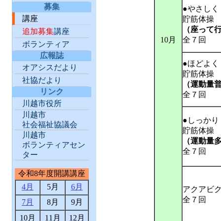
募集
●やさしく
講座
貯筋体操
（座って
追加募集
講座
10月
全７回
ボランティア
広報誌
●ほどよく
オアシスだより
貯筋体操
社協だより
（運動量
リンク
全７回
川越市役所
川越市
●しっかり
社会福祉協議会
貯筋体操
川越市
（運動量
ボランティアセン
全７回
ター
令和8年度開講講座
4月
5月
6月
アクアビ
全７回
7月
8月
9月
10月
11月
12月