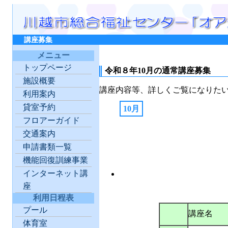
講座募集
メニュー
トップページ
令和８年10月の通常講座募集
施設概要
講座内容等、詳しくご覧になりた
利用案内
貸室予約
10月
フロアーガイド
交通案内
申請書類一覧
機能回復訓練事業
インターネット講
座
利用日程表
プール
講座名
体育室